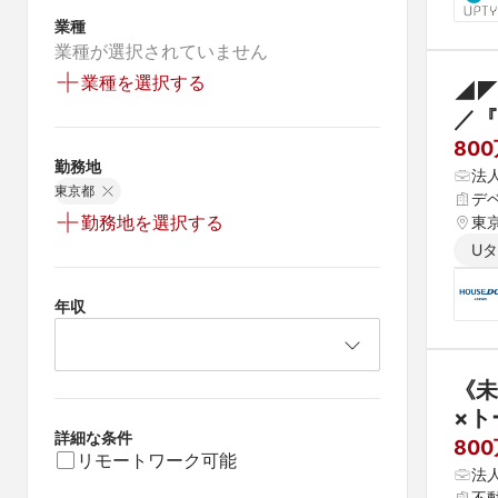
業種
業種が選択されていません
業種を選択する
◢◤
／『
80
勤務地
法
東京都
デ
勤務地を選択する
東京
U
年収
《未
×ト
詳細な条件
80
リモートワーク可能
法
不