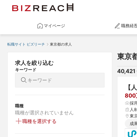
マイページ
職務経
転職サイト ビズリーチ
東京都の求人
東京
求人を絞り込む
キーワード
40,421
【人
80
採
職種
人
職種が選択されていません
東
職種を選択する
成