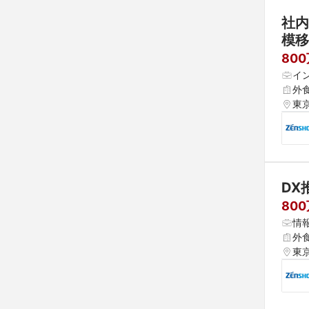
社内
模移
的【
80
イ
外
東
DX
80
情
外
東