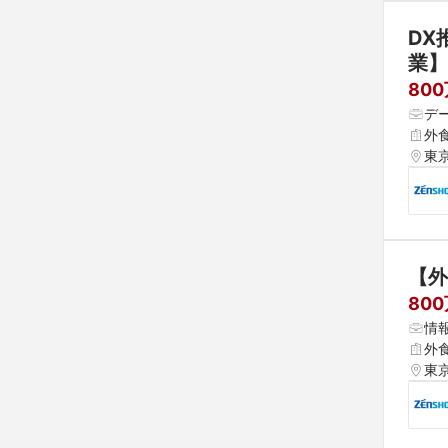
DX
業】
80
デ
外
東
【外
80
情
外
東