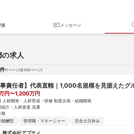
歴書
メッセージ
都の求人
 件
(
1
ページ/全
100
ページ)
事責任者】代表直轄｜1,000名規模を見据えた
0万円〜1,200万円
用 人材開発・人材育成・研修 制度企画・組織開発
材紹介・人材派遣 流通
京都
果報酬型
管理職・マネージャー
完全土日休み
株式会社アプティ