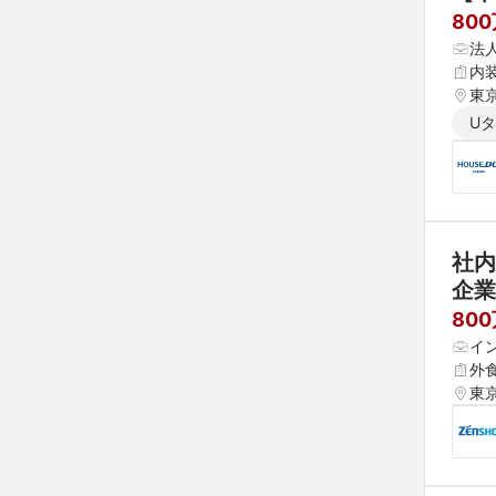
80
法
内
東京
U
社内
企業
80
イ
外
東