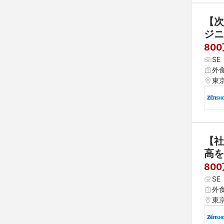
【次
ジニ
80
S
外食
東
【社
高を
80
S
外
東