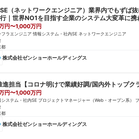
SE（ネットワークエンジニア）業界内でもずば抜け
行｜世界NO1を目指す企業のシステム大変革に携
コロナ禍でも業績好調/国内外トップクラスの売
0万円〜1,000万円
ンフラエンジニア 情報システム・社内SE ネットワークエンジニア
食
京都
株式会社ゼンショーホールディングス
推進担当【コロナ明けで業績好調/国内外トップク
0万円〜1,000万円
報システム・社内SE プロジェクトマネージャー（Web・オープン系） 
食
京都
株式会社ゼンショーホールディングス