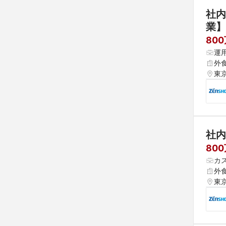
社内
業】
80
運
外
東
社内
80
カ
外
東