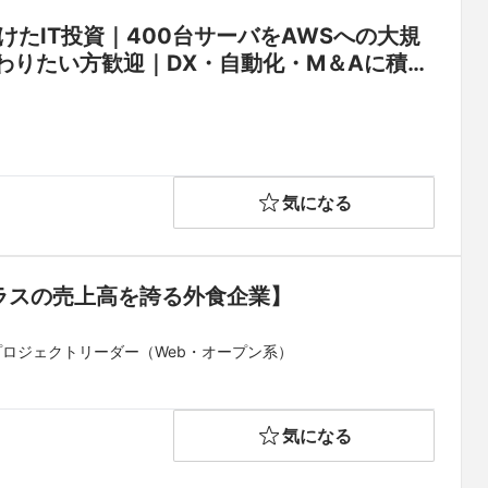
たIT投資｜400台サーバをAWSへの大規
わりたい方歓迎｜DX・自動化・M＆Aに積極
上高を誇る外食企業】
気になる
ラスの売上高を誇る外食企業】
プロジェクトリーダー（Web・オープン系）
気になる