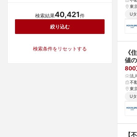
東京
40,421
U
検索結果
件
絞り込む
検索条件をリセットする
《住
値の
日以
80
法
不
東京
U
【不