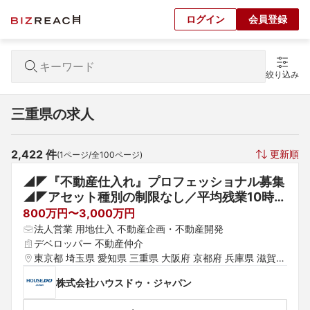
ログイン
会員登録
絞り込み
三重県の求人
2,422
 件
更新順
(
1
ページ/全
100
ページ)
◢◤『不動産仕入れ』プロフェッショナル募集
◢◤アセット種別の制限なし／平均残業10時間
未満／『東証プライム上場Gの資金力』×『1億
800万円〜3,000万円
円の現場決裁』により裁量とスピードを極める
法人営業 用地仕入 不動産企画・不動産開発
デベロッパー 不動産仲介
東京都 埼玉県 愛知県 三重県 大阪府 京都府 兵庫県 滋賀県 
奈良県 岡山県 広島県 福岡県 熊本県 沖縄県
株式会社ハウスドゥ・ジャパン