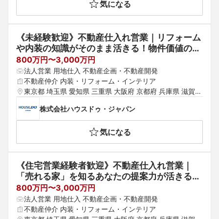
気になる
《未経験歓迎》不動産仕入れ営業｜リフォーム
や内装の知識がそのまま活きる！物件価値の最
大化×トータルプロデュース◆東証プライム上
800万円〜3,000万円
場グループ◆残業月平均10h未満・年休128日
法人営業 用地仕入 不動産企画・不動産開発
以上可
不動産仲介 内装・リフォーム・インテリア
東京都 埼玉県 愛知県 三重県 大阪府 京都府 兵庫県 滋賀県 
奈良県 岡山県 広島県 福岡県 熊本県 沖縄県
株式会社ハウスドゥ・ジャパン
気になる
《住宅営業経験者歓迎》不動産仕入れ営業｜
「売れる家」を知るあなたの提案力が活きる！
物件価値の最大化×トータルプロデュース◆東
800万円〜3,000万円
証プライム上場グループ◆残業月平均10h未
法人営業 用地仕入 不動産企画・不動産開発
満・年休128日以上可
不動産仲介 内装・リフォーム・インテリア