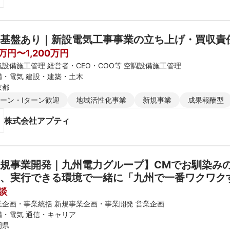
基盤あり｜新設電気工事事業の立ち上げ・買収責
0万円〜1,200万円
気設備施工管理 経営者・CEO・COO等 空調設備施工管理
備・電気 建設・建築・土木
京都
ターン・Iターン歓迎
地域活性化事業
新規事業
成果報酬型
株式会社アプティ
規事業開発｜九州電力グループ】CMでお馴染み
、実行できる環境で一緒に「九州で一番ワクワク
談
業企画・事業統括 新規事業企画・事業開発 営業企画
備・電気 通信・キャリア
岡県