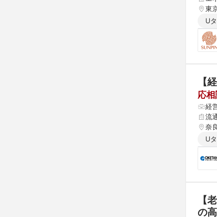
東
U
【経
応相
経
流通
奈
U
【老
の高