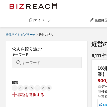
マイページ
職務経
転職サイト ビズリーチ
経営の求人
経営
求人を絞り込む
キーワード
6,111
 件
DX
業】
80
職種
デ
外
職種を選択する
東