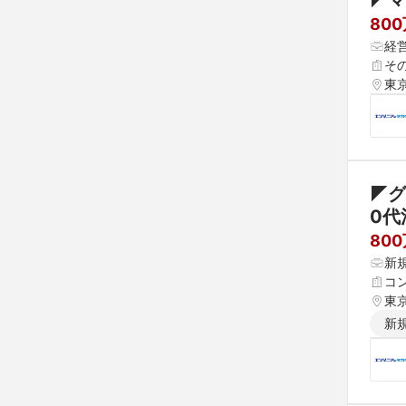
◤マ
80
経営
そ
東
◤グ
0代
80
新
コン
東
新