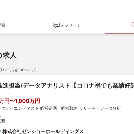
歴書
メッセージ
の求人
(
1
ページ/全
100
ページ)
推進担当/データアナリスト【コロナ禍でも業績好
0万円〜1,000万円
ータサイエンティスト 経営企画・経営戦略 リサーチ・データ分析
食
京都
株式会社ゼンショーホールディングス