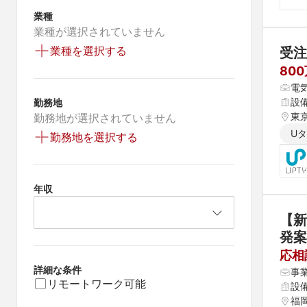
業種
業種が選択されていません
業種を選択する
受注
80
電
設
勤務地
東
勤務地が選択されていません
U
勤務地を選択する
年収
【新
発案
応相
詳細な条件
事
リモートワーク可能
設
福