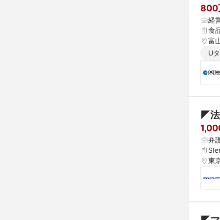
80
経
食
富
U
◤法
1,0
弁
SI
東