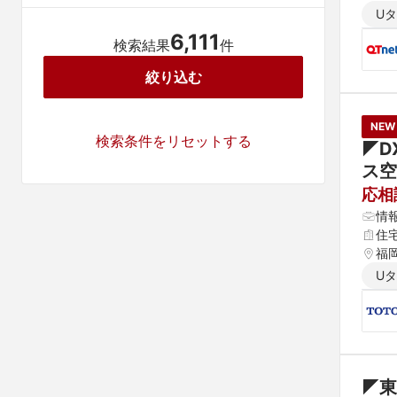
U
6,111
検索結果
件
絞り込む
NEW
検索条件をリセットする
◤D
ス空
応相
情
住
福
U
◤東