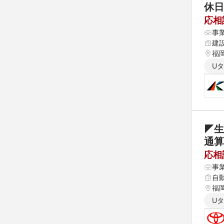
休日
応相
事
建
福
U
◤生
通算
応相
事
自
福
U