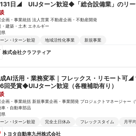
131日◢　UIJターン歓迎◆「総合設備業」のリ
談
業企画・事業統括 法人営業 不動産企画・不動産開発
設・建築・土木 エネルギー
岡県
ターン・Iターン歓迎
地域活性化事業
新規事業
株式会社クラフティア
成AI活用・業務変革｜フレックス・リモート可◢ 
6回受賞◆UIJターン歓迎（各種補助有り）
談
業企画・事業統括 新規事業企画・事業開発 プロジェクトマネージャー（
動車・自動車部品
岡県
ターン・Iターン歓迎
完全土日休み
フレックスタイム
月平均
トヨタ自動車九州株式会社