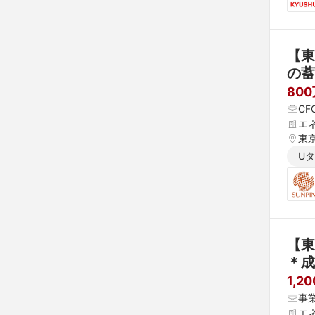
【東
の蓄
80
CF
エ
東
U
【東
＊成
1,2
事
エ