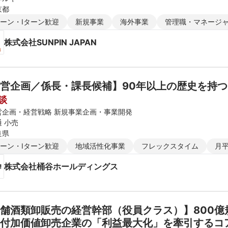
京都
ターン・Iターン歓迎
新規事業
海外事業
管理職・マネージ
株式会社SUNPIN JAPAN
営企画／係長・課長候補】90年以上の歴史を持つ
談
営企画・経営戦略 新規事業企画・事業開発
 小売
良県
ターン・Iターン歓迎
地域活性化事業
フレックスタイム
月
株式会社桶谷ホールディングス
舗酒類卸販売の経営幹部（役員クラス）】800
付加価値卸売企業の「利益最大化」を牽引するコ