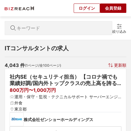
ログイン
会員登録
絞り込み
ITコンサルタントの求人
4,043
 件
更新順
(
1
ページ/全
100
ページ)
社内SE（セキュリティ担当） 【コロナ禍でも
業績好調/国内外トップクラスの売上高を誇る
外食企業】
800万円〜1,000万円
運用・保守・監視・テクニカルサポート サーバーエンジ
ニア（構築・運用） セキュリティコンサルタント
外食
東京都
株式会社ゼンショーホールディングス