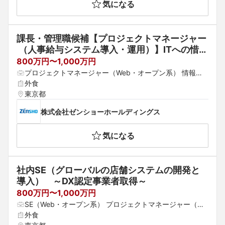
気になる
課長・管理職候補【プロジェクトマネージャー
 （人事給与システム導入・運用）】ITへの惜し
まない投資を実現｜国内外食企業トップクラス
800万円〜1,000万円
｜すき家・はま寿司のゼンショー｜自身がやり
プロジェクトマネージャー（Web・オープン系） 情報シ
たいことをかたちにできます
ステム・社内SE パッケージ導入コンサルタント
外食
東京都
株式会社ゼンショーホールディングス
気になる
社内SE（グローバルの店舗システムの開発と
導入）　～DX認定事業者取得～
800万円〜1,000万円
SE（Web・オープン系） プロジェクトマネージャー（We
b・オープン系） パッケージ導入コンサルタント
外食