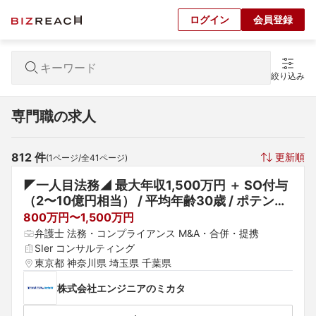
ログイン
会員登録
絞り込み
専門職の求人
812
 件
更新順
(
1
ページ/全
41
ページ)
◤一人目法務◢ 最大年収1,500万円 ＋ SO付与
（2〜10億円相当） / 平均年齢30歳 / ポテンシ
ャル採用可
800万円〜1,500万円
弁護士 法務・コンプライアンス M&A・合併・提携
SIer コンサルティング
東京都 神奈川県 埼玉県 千葉県
株式会社エンジニアのミカタ