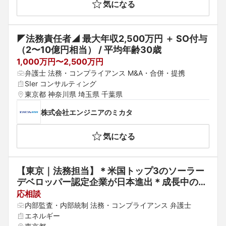
気になる
◤法務責任者◢ 最大年収2,500万円 ＋ SO付与
（2〜10億円相当） / 平均年齢30歳
1,000万円〜2,500万円
弁護士 法務・コンプライアンス M&A・合併・提携
SIer コンサルティング
東京都 神奈川県 埼玉県 千葉県
株式会社エンジニアのミカタ
気になる
【東京｜法務担当】＊米国トップ3のソーラー
デベロッパー認定企業が日本進出＊成長中の蓄
電池業界/カーボンニュートラル実現に向けて
応相談
日本のエネルギー産業に貢献
内部監査・内部統制 法務・コンプライアンス 弁護士
エネルギー