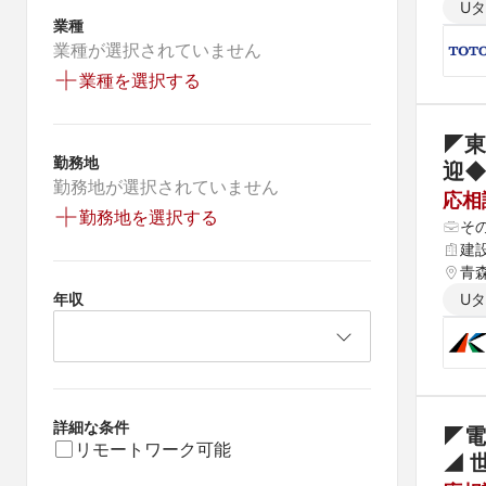
U
業種
業種が選択されていません
業種を選択する
◤東
勤務地
迎
勤務地が選択されていません
応相
勤務地を選択する
そ
建
青森
県 
年収
U
 高
詳細な条件
◤電
リモートワーク可能
◢ 