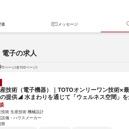
歴書
メッセージ
・電子の求人
件
(
1
ページ/全
100
ページ)
産技術（電子機器）｜TOTOオンリーワン技術×
の提供◢ 水まわりを通じて「ウェルネス空間」
談
産技術 生産技術 機械設計
宅設備・ハウスメーカー
岡県