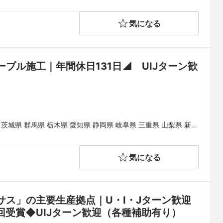
気になる
ブル施工｜年間休日131日◢　UIJターン歓
 茨城県 群馬県 栃木県 愛知県 静岡県 岐阜県 三重県 山梨県 新潟
山県 鳥取県 島根県 岡山県 広島県 山口県 徳島県 香川県 愛媛県
気になる
ス」の主要生産拠点｜U・I・Jターン歓迎
6回受賞◆UIJターン歓迎（各種補助有り）