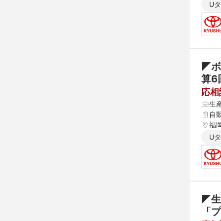
U
◤ボ
算6
応相
生
自
福
U
◤生
「プ