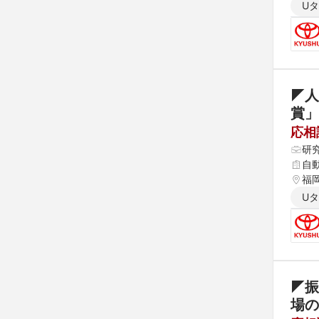
U
◤人
賞」
応相
研
自
福
U
◤振
場の