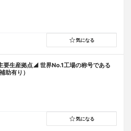
気になる
要生産拠点◢ 世界No.1工場の称号である
種補助有り）
気になる