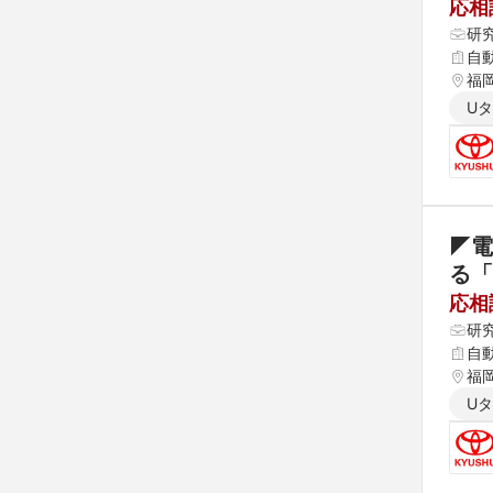
応相
研
自
福
U
◤電
る「
応相
研
自
福
U