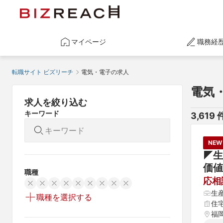
マイページ
職務経
転職サイト ビズリーチ
電気・電子の求人
電気
求人を絞り込む
キーワード
3,619
 
NEW
◤生
価値
職種
応相
生
職種を選択する
住
福