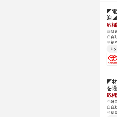
◤電
迎◢
応相
研
自
福
U
◤材
を通
応相
研
自
福