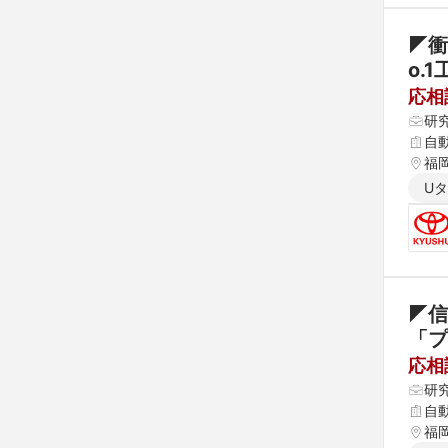
◤衝
o.
応相
研
自
福
U
◤信
「プ
応相
研
自
福