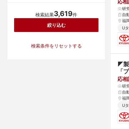
応相
研
3,619
検索結果
件
自
福
絞り込む
U
検索条件をリセットする
◤製
「プ
応相
研
自
福
U