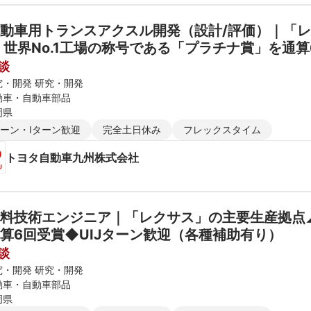
動車用トランスアクスル開発（設計/評価）｜「レ
 世界No.1工場の称号である「プラチナ賞」を通
談
究・開発 研究・開発
動車・自動車部品
岡県
ターン・Iターン歓迎
完全土日休み
フレックスタイム
トヨタ自動車九州株式会社
料技術エンジニア｜「レクサス」の主要生産拠点◢
算6回受賞◆UIJターン歓迎（各種補助有り）
談
究・開発 研究・開発
動車・自動車部品
岡県