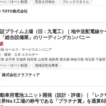
ターン・Iターン歓迎
完全土日休み
フレックスタイム
TOTO株式会社
証プライム上場（旧：九電工）｜地中送配電線ケー
◆「総合設備業」のリーディングカンパニー
談
の他 セールス・サービスエンジニア
設・建築・土木 エネルギー
県 岩手県 宮城県 秋田県 山形県 福島県 東京都 神奈川県 埼玉県 千葉県
富山県 石川県 福井県 長野県 大阪府 京都府 兵庫県 滋賀県 奈良県 和歌
ターン・Iターン歓迎
地域活性化事業
知県 福岡県 佐賀県 長崎県 熊本県 大分県 宮崎県 鹿児島県 沖縄県
株式会社クラフティア
動車用電池ユニット開発（設計・評価）｜「レクサ
世界No.1工場の称号である「プラチナ賞」を通算